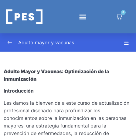
0
Introducción:
0/1
Introducción:
Adulto mayor y vacunas
Módulo 1: Fundamentos de la
Inmunosenescencia y su Impacto en la
0/4
Vacunación
Adulto Mayor y Vacunas: Optimización de la
Inmunización
Módulo 2: Vacunas Esenciales en el Adulto
0/5
Introducción
Mayor: Evidencia y Aplicación Clínica
Les damos la bienvenida a este curso de actualización
Módulo 3: Desafíos en la Inmunización del
0/4
profesional diseñado para profundizar los
Adulto mayor
conocimientos sobre la inmunización en las personas
mayores, una estrategia fundamental para la
Módulo 4: Situaciones especiales e
0/5
prevención de enfermedades, la reducción de
Inmunización en Geriatría – Prevención