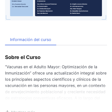
Información del curso
Sobre el Curso
“Vacunas en el Adulto Mayor: Optimización de la
Inmunización” ofrece una actualización integral sobre
los principales aspectos científicos y clínicos de la
vacunación en las personas mayores, en un contexto
de envejecimiento poblacional y creciente necesidad
de estrategias preventivas eficaces. A lo largo del
curso se desarrollan los fundamentos biológicos de
la inmunosenescencia y su impacto sobre la