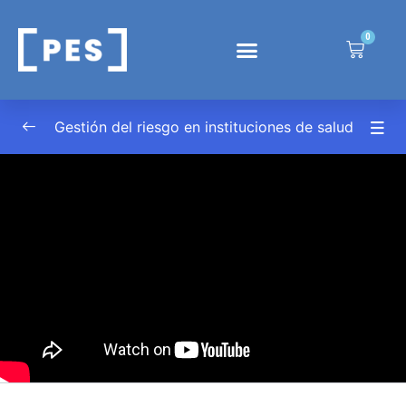
0
Introducción al curso
0/2
Módulo 1 – Introducción
0/3
Gestión del riesgo en instituciones de salud
Clase 1 – Introducción a gestión de riesgo
03:21
Material complementario
QUIZ 1
Módulo 2 – Algunas Definiciones
0/3
Módulo 3 – Gestión de Riesgo
0/3
Módulo 4 – Herramientas para la Gestión de
0/3
Riesgo