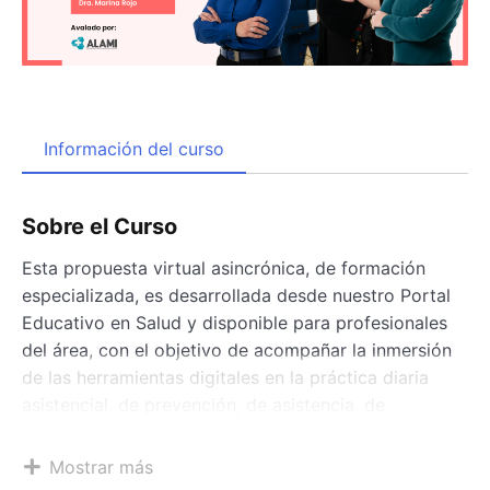
Información del curso
Sobre el Curso
Esta propuesta virtual asincrónica, de formación
especializada, es desarrollada desde nuestro Portal
Educativo en Salud y disponible para profesionales
del área, con el objetivo de acompañar la inmersión
de las herramientas digitales en la práctica diaria
asistencial, de prevención, de asistencia, de
rehabilitación, y de este modo proyectar al
profesional en la innovación constante desde el
Mostrar más
concepto de medicina basada en valor y de atención