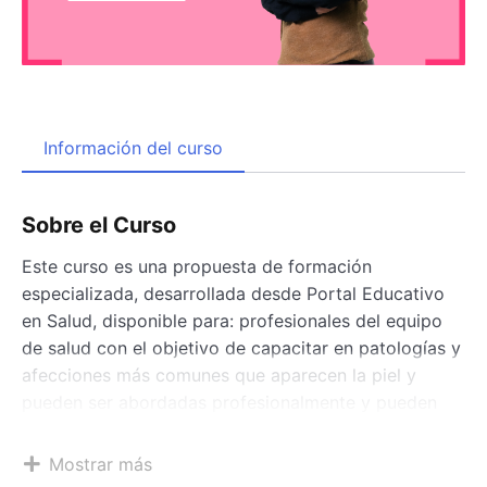
Información del curso
Sobre el Curso
Este curso es una propuesta de formación
especializada, desarrollada desde Portal Educativo
en Salud, disponible para: profesionales del equipo
de salud con el objetivo de capacitar en patologías y
afecciones más comunes que aparecen la piel y
pueden ser abordadas profesionalmente y pueden
ser evitadas con la prevención y el cuidado
adecuado. <br> Directora del curso: DRA. ANDREA
Mostrar más
RODRIGUEZ Médica especialista en Dermatología